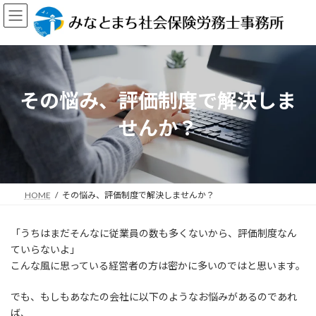
コ
ナ
ン
ビ
テ
ゲ
ン
ー
ツ
シ
へ
ョ
ス
ン
その悩み、評価制度で解決しま
キ
に
ッ
移
せんか？
プ
動
HOME
その悩み、評価制度で解決しませんか？
「うちはまだそんなに従業員の数も多くないから、評価制度なん
ていらないよ」
こんな風に思っている経営者の方は密かに多いのではと思います。
でも、もしもあなたの会社に以下のようなお悩みがあるのであれ
ば、