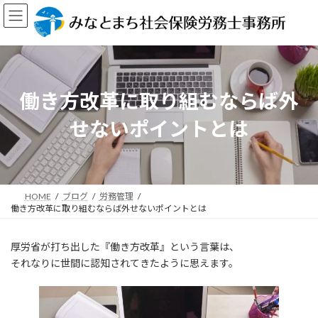
コ
ナ
ン
ビ
テ
ゲ
ン
ー
ツ
シ
へ
ョ
ス
ン
働き方改革に取り組むならば外
キ
に
ッ
移
せないポイントとは
プ
動
HOME
ブログ
労務管理
働き方改革に取り組むならば外せないポイントとは
厚労省が打ち出した『働き方改革』という言葉は、
それなりに世間に認知されてきたように思えます。