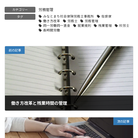
労務管理
カテゴリー
みなとまち社会保険労務士事務所
佐世保
タグ
働き方改革
労務士
労務管理
同一労働同一賃金
就業規則
残業管理
社労士
長時間労働
前の記事
働き方改革と残業時間の管理
2021年1月25日
次の記事