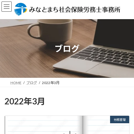
コ
ナ
ン
ビ
テ
ゲ
ン
ー
ツ
シ
へ
ョ
ス
ン
キ
に
ブログ
ッ
移
プ
動
HOME
ブログ
2022年3月
2022年3月
労務管理