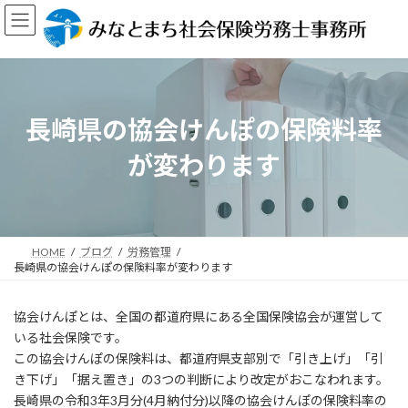
コ
ナ
ン
ビ
テ
ゲ
ン
ー
ツ
シ
へ
ョ
ス
ン
長崎県の協会けんぽの保険料率
キ
に
ッ
移
が変わります
プ
動
HOME
ブログ
労務管理
長崎県の協会けんぽの保険料率が変わります
協会けんぽとは、全国の都道府県にある全国保険協会が運営して
いる社会保険です。
この協会けんぽの保険料は、都道府県支部別で「引き上げ」「引
き下げ」「据え置き」の3つの判断により改定がおこなわれます。
長崎県の令和3年3月分(4月納付分)以降の協会けんぽの保険料率の