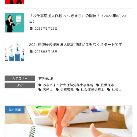
「お仕事応援大作戦 IN つきまち」の開催！（2023年8月23
日）
2023年8月22日
2024健康経営優良法人認定申請がまもなくスタートです。
2023年8月18日
労務管理
カテゴリー
みなとまち社会保険労務士事務所
佐世保市
タグ
労務士
労務管理
社会保険労務士
社労士
前の記事